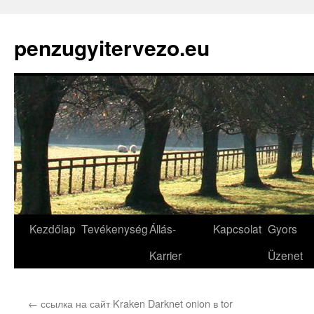
penzugyitervezo.eu
Kezdőlap
Tevékenység
Állás-
Kapcsolat
Gyors
Karrier
Üzenet
←
ссылка на сайт Kraken Darknet onion в tor