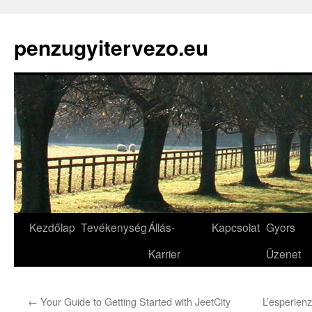
penzugyitervezo.eu
Kezdőlap
Tevékenység
Állás-
Kapcsolat
Gyors
Karrier
Üzenet
←
Your Guide to Getting Started with JeetCity
L’esperienz